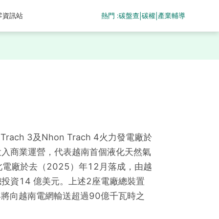
熱門 :
碳盤查
碳權
產業輔導
零資訊站
|
|
ach 3及Nhon Trach 4火力發電廠於
投入商業運營，代表越南首個液化天然氣 
。此電廠於去（2025）年12月落成，由越
投資14 億美元。上述2座電廠總裝置
年將向越南電網輸送超過90億千瓦時之