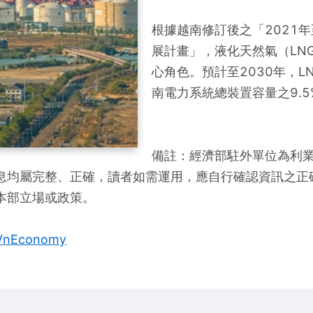
根據越南修訂後之「2021年
展計畫」，液化天然氣（LN
心角色。預計至2030年，L
南電力系統總裝置容量之9.5%
備註：經濟部駐外單位為利
息均屬完整、正確，讀者如需運用，應自行確認資訊之正
本部立場或政策。
VnEconomy