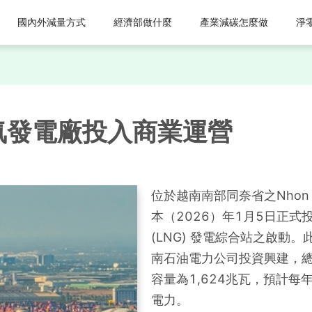
國內外減量方式
經濟部做什麼
產業減碳怎麼做
淨
氣發電廠投入商業運營
位於越南南部同奈省之Nhon Tr
本（2026）年1月5日正式
(LNG) 發電綜合站之啟動
南石油電力公司投資興建，總
容量為1,624兆瓦，預計每
電力。