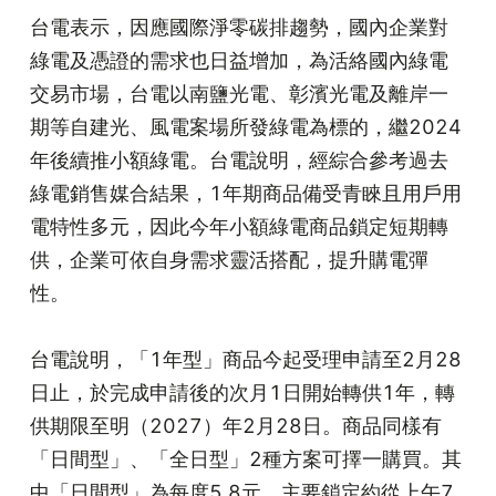
台電表示，因應國際淨零碳排趨勢，國內企業對
綠電及憑證的需求也日益增加，為活絡國內綠電
交易市場，台電以南鹽光電、彰濱光電及離岸一
期等自建光、風電案場所發綠電為標的，繼2024
年後續推小額綠電。台電說明，經綜合參考過去
綠電銷售媒合結果，1年期商品備受青睞且用戶用
電特性多元，因此今年小額綠電商品鎖定短期轉
供，企業可依自身需求靈活搭配，提升購電彈
性。
台電說明，「1年型」商品今起受理申請至2月28
日止，於完成申請後的次月1日開始轉供1年，轉
供期限至明（2027）年2月28日。商品同樣有
「日間型」、「全日型」2種方案可擇一購買。其
中「日間型」為每度5.8元，主要鎖定約從上午7