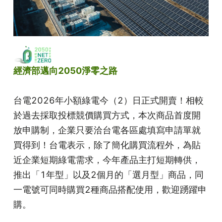
經濟部邁向2050淨零之路
台電2026年小額綠電今（2）日正式開賣！相較
於過去採取投標競價購買方式，本次商品首度開
放申購制，企業只要洽台電各區處填寫申請單就
買得到！台電表示，除了簡化購買流程外，為貼
近企業短期綠電需求，今年產品主打短期轉供，
推出「1年型」以及2個月的「選月型」商品，同
一電號可同時購買2種商品搭配使用，歡迎踴躍申
購。