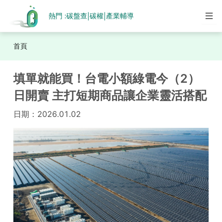
熱門 :
碳盤查
碳權
產業輔導
|
|
首頁
填單就能買！台電小額綠電今（2）
日開賣 主打短期商品讓企業靈活搭配
日期：
2026.01.02