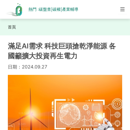
熱門 :
碳盤查
碳權
產業輔導
|
|
首頁
滿足AI需求 科技巨頭搶乾淨能源 各
國籲擴大投資再生電力
日期：
2024.09.27