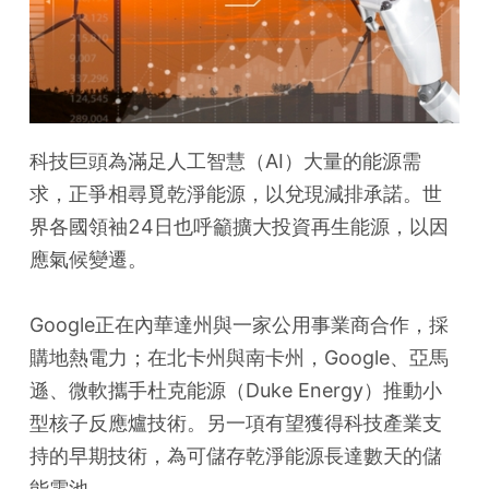
科技巨頭為滿足人工智慧（AI）大量的能源需
求，正爭相尋覓乾淨能源，以兌現減排承諾。世
界各國領袖24日也呼籲擴大投資再生能源，以因
應氣候變遷。
Google正在內華達州與一家公用事業商合作，採
購地熱電力；在北卡州與南卡州，Google、亞馬
遜、微軟攜手杜克能源（Duke Energy）推動小
型核子反應爐技術。另一項有望獲得科技產業支
持的早期技術，為可儲存乾淨能源長達數天的儲
能電池。