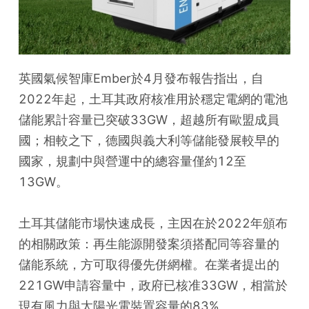
英國氣候智庫Ember於4月發布報告指出，自
2022年起，土耳其政府核准用於穩定電網的電池
儲能累計容量已突破33GW，超越所有歐盟成員
國；相較之下，德國與義大利等儲能發展較早的
國家，規劃中與營運中的總容量僅約12至
13GW。
土耳其儲能市場快速成長，主因在於2022年頒布
的相關政策：再生能源開發案須搭配同等容量的
儲能系統，方可取得優先併網權。在業者提出的
221GW申請容量中，政府已核准33GW，相當於
現有風力與太陽光電裝置容量的83%。