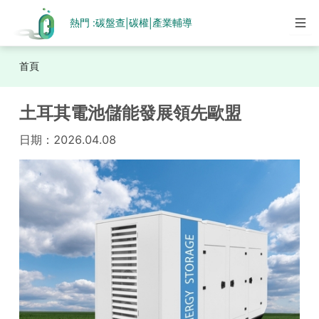
熱門 :
碳盤查
碳權
產業輔導
|
|
首頁
土耳其電池儲能發展領先歐盟
日期：
2026.04.08