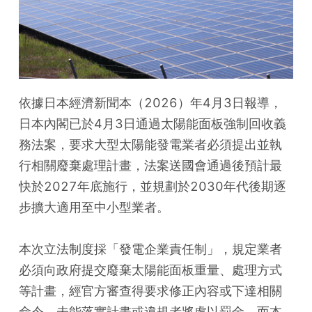
依據日本經濟新聞本（2026）年4月3日報導，
日本內閣已於4月3日通過太陽能面板強制回收義
務法案，要求大型太陽能發電業者必須提出並執
行相關廢棄處理計畫，法案送國會通過後預計最
快於2027年底施行，並規劃於2030年代後期逐
步擴大適用至中小型業者。
本次立法制度採「發電企業責任制」，規定業者
必須向政府提交廢棄太陽能面板重量、處理方式
等計畫，經官方審查得要求修正內容或下達相關
命令，未能落實計畫或違規者將處以罰金。而本