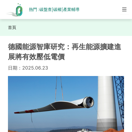
熱門 :
碳盤查
碳權
產業輔導
|
|
首頁
德國能源智庫研究：再生能源擴建進
展將有效壓低電價
日期：
2025.06.23