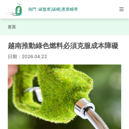
熱門 :
碳盤查
碳權
產業輔導
|
|
首頁
越南推動綠色燃料必須克服成本障礙
日期：
2026.04.22