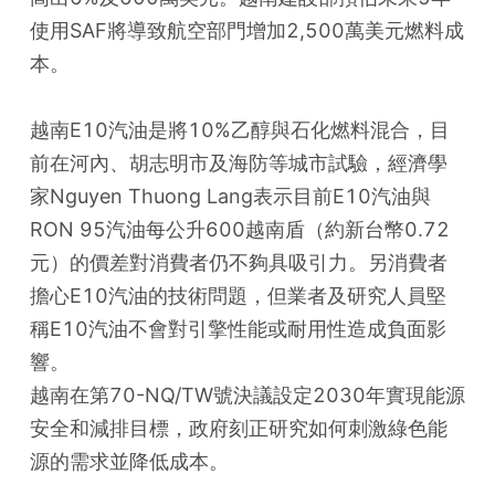
使用SAF將導致航空部門增加2,500萬美元燃料成
本。
越南E10汽油是將10%乙醇與石化燃料混合，目
前在河內、胡志明市及海防等城市試驗，經濟學
家Nguyen Thuong Lang表示目前E10汽油與
RON 95汽油每公升600越南盾（約新台幣0.72
元）的價差對消費者仍不夠具吸引力。另消費者
擔心E10汽油的技術問題，但業者及研究人員堅
稱E10汽油不會對引擎性能或耐用性造成負面影
響。
越南在第70-NQ/TW號決議設定2030年實現能源
安全和減排目標，政府刻正研究如何刺激綠色能
源的需求並降低成本。