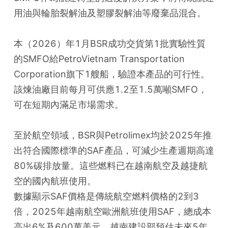
用油與輪胎裂解油及塑膠裂解油等廢棄品混合。
本（2026）年1月BSR成功交貨第1批實驗性質
的SMFO給PetroVietnam Transportation 
Corporation旗下1艘船，驗證本產品的可行性。
該煉油廠目前每月可供應1.2至1.5萬噸SMFO，
可在短期內滿足市場需求。
至於航空領域，BSR與Petrolimex均於2025年推
出符合國際標準的SAF產品，可減少生產週期高達
80%碳排放量。這些燃料已在越南航空及越捷航
空的國內航班使用。
數據顯示SAF價格是傳統航空燃料價格的2到3
倍，2025年越南航空歐洲航班使用SAF，總成本
高出6%及600萬美元。越南建設部預估未來5年