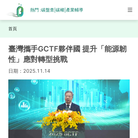
熱門 :
碳盤查
碳權
產業輔導
|
|
首頁
臺灣攜手GCTF夥伴國 提升「能源韌
性」應對轉型挑戰
日期：
2025.11.14