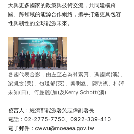
大與更多國家的政策與技術交流，共同建構跨
國、跨領域的能源合作網絡，攜手打造更具包容
性與韌性的全球能源未來。
各國代表合影，由左至右為翁素真、馮國斌(澳)、
梁凱雯(美)、包瓊郁(英)、龔明鑫、陳明祺、柿澤
未知(日)、何曼麗(加)及Kerry Schott(澳)
發言人：經濟部能源署吳志偉副署長
電話：02-2775-7750、0922-339-410
電子郵件：cwwu@moeaea.gov.tw