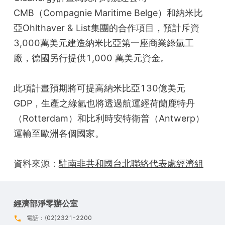
CMB（Compagnie Maritime Belge）和納米比
亞Ohlthaver & List集團的合作項目，預計斥資
3,000萬美元建造納米比亞第一座商業綠氫工
廠，德國另行提供1,000 萬美元資金。
此項計畫預期將可提高納米比亞130億美元
GDP，生產之綠氫也將透過航運經荷蘭鹿特丹
（Rotterdam）和比利時安特衛普（Antwerp）
運輸至歐洲各個國家。
資料來源：
駐南非共和國台北聯絡代表處經濟組
經濟部淨零辦公室
電話：(02)2321-2200