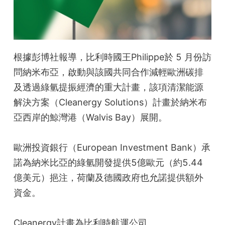
根據彭博社報導，比利時國王Philippe於 5 月份訪
問納米布亞，啟動與該國共同合作減輕歐洲碳排
及透過綠氫提振經濟的重大計畫，該項清潔能源
解決方案（Cleanergy Solutions）計畫於納米布
亞西岸的鯨灣港（Walvis Bay）展開。
歐洲投資銀行（European Investment Bank）承
諾為納米比亞的綠氫開發提供5億歐元（約5.44
億美元）挹注，荷蘭及德國政府也允諾提供額外
資金。
Cleanergy計畫為比利時航運公司