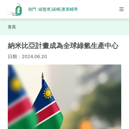
熱門 :
碳盤查
碳權
產業輔導
|
|
首頁
納米比亞計畫成為全球綠氫生產中心
日期：
2024.06.20