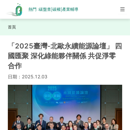
熱門 :
碳盤查
碳權
產業輔導
|
|
首頁
「2025臺灣-北歐永續能源論壇」 四
國匯聚 深化綠能夥伴關係 共促淨零
合作
日期：
2025.12.03