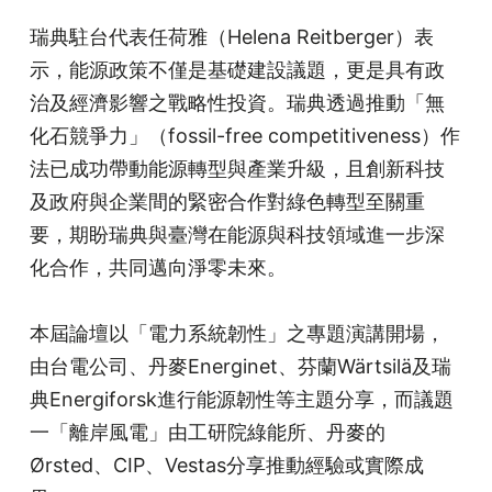
瑞典駐台代表任荷雅（Helena Reitberger）表
示，能源政策不僅是基礎建設議題，更是具有政
治及經濟影響之戰略性投資。瑞典透過推動「無
化石競爭力」（fossil-free competitiveness）作
法已成功帶動能源轉型與產業升級，且創新科技
及政府與企業間的緊密合作對綠色轉型至關重
要，期盼瑞典與臺灣在能源與科技領域進一步深
化合作，共同邁向淨零未來。
本屆論壇以「電力系統韌性」之專題演講開場，
由台電公司、丹麥Energinet、芬蘭Wärtsilä及瑞
典Energiforsk進行能源韌性等主題分享，而議題
一「離岸風電」由工研院綠能所、丹麥的
Ørsted、CIP、Vestas分享推動經驗或實際成