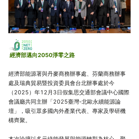
 經濟部邁向2050淨零之路
經濟部能源署與丹麥商務辦事處、芬蘭商務辦事
處及瑞典貿易暨投資委員會台北辦事處於今
（2025）年12月3日假集思交通部會議中心國際
會議廳共同主辦「2025臺灣-北歐永續能源論
壇」，吸引眾多國內外產業代表、專家及學研機
構齊聚。
本次論壇以多元綠能發展與能源轉型為核心，聚