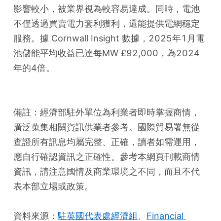
影響較小，被業界視為較容易達成。同時，電池
不僅透過買賣電力套利獲利，還能提供電網穩定
服務。據 Cornwall Insight 數據，2025年1月電
池儲能平均收益已達每MW £92,000，為2024
年的4倍。
備註：經濟部駐外單位為利業者即時掌握商情，
廣泛蒐集相關資訊供業者參考。國際貿易署無從
查證所有訊息均屬完整、正確，讀者如需運用，
應自行確認資訊之正確性。參考本網頁刊載商情
資訊，請注意國情及商業環境之不同，而且不代
表本部立場或政策。
資料來源：
駐英國代表處經濟組
、
Financial 