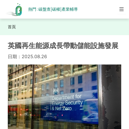
熱門 :
碳盤查
碳權
產業輔導
|
|
首頁
英國再生能源成長帶動儲能設施發展
日期：
2025.08.26