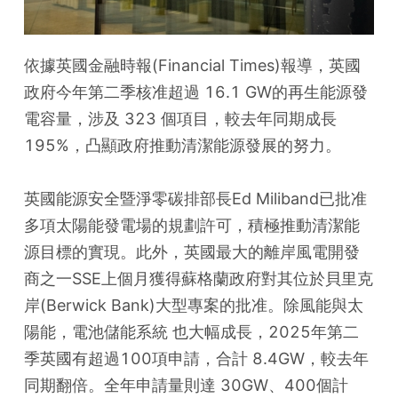
依據英國金融時報(Financial Times)報導，英國
政府今年第二季核准超過 16.1 GW的再生能源發
電容量，涉及 323 個項目，較去年同期成長
195%，凸顯政府推動清潔能源發展的努力。
英國能源安全暨淨零碳排部長Ed Miliband已批准
多項太陽能發電場的規劃許可，積極推動清潔能
源目標的實現。此外，英國最大的離岸風電開發
商之一SSE上個月獲得蘇格蘭政府對其位於貝里克
岸(Berwick Bank)大型專案的批准。除風能與太
陽能，電池儲能系統 也大幅成長，2025年第二
季英國有超過100項申請，合計 8.4GW，較去年
同期翻倍。全年申請量則達 30GW、400個計