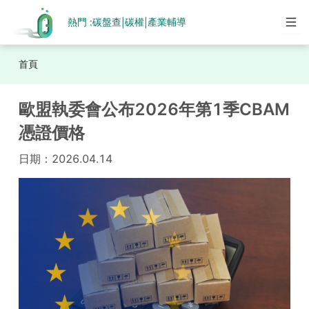
熱門 :
碳盤查
碳權
產業輔導
|
|
首頁
歐盟執委會公布2026年第1季CBAM
憑證價格
日期：
2026.04.14