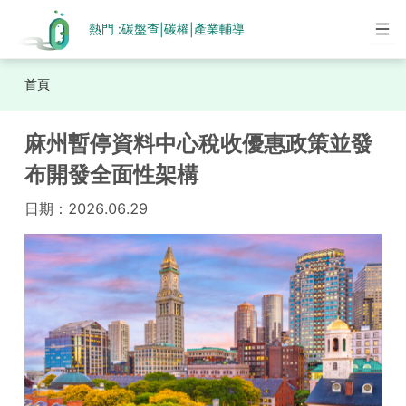
熱門 :
碳盤查
碳權
產業輔導
|
|
首頁
麻州暫停資料中心稅收優惠政策並發
布開發全面性架構
日期：
2026.06.29