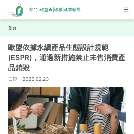
熱門 :
碳盤查
碳權
產業輔導
|
|
首頁
歐盟依據永續產品生態設計規範
(ESPR)，通過新措施禁止未售消費產
品銷毀
日期：
2026.02.23