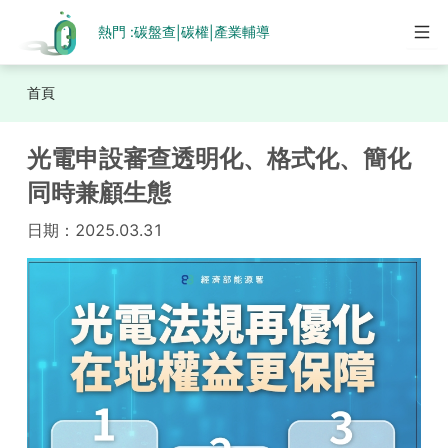
熱門 :
碳盤查
碳權
產業輔導
|
|
首頁
光電申設審查透明化、格式化、簡化
同時兼顧生態
日期：
2025.03.31