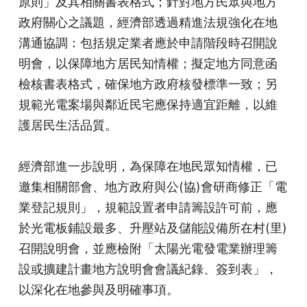
原則」及其相關書表格式；針對地方民眾與地方
政府關心之議題，經濟部透過精進法規強化在地
溝通協調：包括規定業者應於申請階段時召開說
明會，以保障地方居民知情權；擬定地方同意函
檢核書表格式，確保地方政府核發標準一致；另
規範光電案場與鄰近民宅應保持適宜距離，以維
護居民生活品質。
經濟部進一步說明，為保障在地民眾知情權，已
邀集相關部會、地方政府與公(協)會研商修正「電
業登記規則」，規範設置者申請籌設許可前，應
於光電板鋪設最多、升壓站及儲能設備所在村(里)
召開說明會，並應檢附「太陽光電發電業辦理籌
設或擴建計畫地方說明會會議紀錄、簽到表」，
以深化在地參與及明確事項。