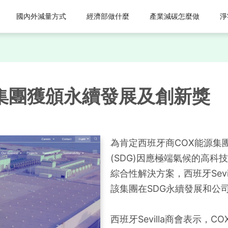
國內外減量方式
經濟部做什麼
產業減碳怎麼做
淨
集團獲頒永續發展及創新獎
為肯定西班牙商COX能源集
(SDG)因應極端氣候的高
綜合性解決方案，西班牙Sev
該集團在SDG永續發展和公
西班牙Sevilla商會表示