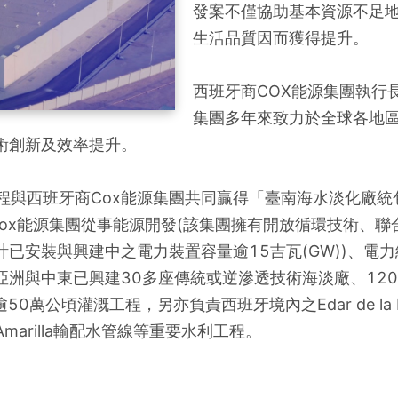
發案不僅協助基本資源不足
生活品質因而獲得提升。
西班牙商COX能源集團執行長N
集團多年來致力於全球各地
術創新及效率提升。
際工程與西班牙商Cox能源集團共同贏得「臺南海水淡化廠統
商Cox能源集團從事能源開發(該集團擁有開放循環技術、
已安裝與興建中之電力裝置容量逾15吉瓦(GW))、電
洲與中東已興建30多座傳統或逆滲透技術海淡廠、12
萬公頃灌溉工程，另亦負責西班牙境內之Edar de la Ra
Amarilla輸配水管線等重要水利工程。