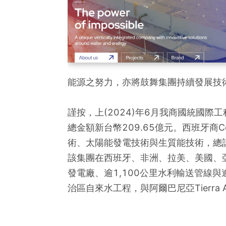
能源之努力，亦將鼓舞集團持續發展技
謹按，上(2024)年6月我商國統國
總金額新台幣209.65億元。西班牙
術、太陽能發電技術與生質能技術，總計
該集團在西班牙、非洲、拉美、美國、亞
發電廠、逾1,100公里水利輸送管線與逾50
治區自來水工程，與阿爾巴尼亞Tierra 