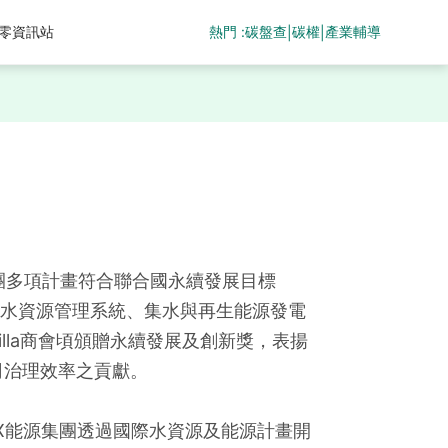
熱門 :
碳盤查
碳權
產業輔導
零資訊站
|
|
團多項計畫符合聯合國永續發展目標
科技水資源管理系統、集水與再生能源發電
illa商會頃頒贈永續發展及創新獎，表揚
司治理效率之貢獻。
，COX能源集團透過國際水資源及能源計畫開