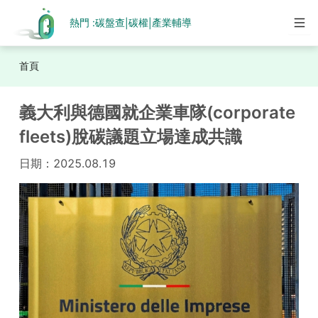
熱門 :
碳盤查
碳權
產業輔導
|
|
首頁
義大利與德國就企業車隊(corporate
fleets)脫碳議題立場達成共識
日期：
2025.08.19