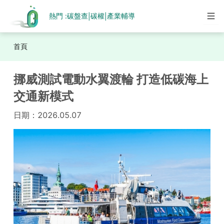
熱門 :
碳盤查
碳權
產業輔導
|
|
首頁
挪威測試電動水翼渡輪 打造低碳海上
交通新模式
日期：
2026.05.07