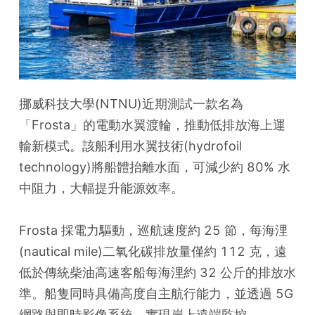
挪威科技大學(NTNU)近期測試一款名為
「Frosta」的電動水翼渡輪，推動低排放海上運
輸新模式。該船利用水翼技術(hydrofoil 
technology)將船體抬離水面，可減少約 80% 水
中阻力，大幅提升能源效率。
Frosta 採電力驅動，巡航速度約 25 節，每海浬
(nautical mile)二氧化碳排放量僅約 112 克，遠
低於傳統柴油高速客船每海浬約 32 公斤的排放水
準。船隻同時具備高度自主航行能力，並透過 5G 
網路與即時影像系統，實現岸上遠端監控。