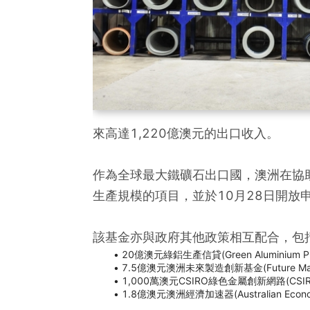
來高達1,220億澳元的出口收入。
作為全球最大鐵礦石出口國，澳洲在協助
生產規模的項目，並於10月28日開放
該基金亦與政府其他政策相互配合，包
20億澳元綠鋁生產信貸(Green Aluminium
7.5億澳元澳洲未來製造創新基金(Future Made
1,000萬澳元CSIRO綠色金屬創新網路(CSIRO 
1.8億澳元澳洲經濟加速器(Australian 