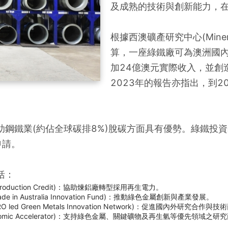
及成熟的技術與創新能力，
根據西澳礦產研究中心(Minerals In
算，一座綠鐵廠可為澳洲國內
加24億澳元實際收入，並創造1,
2023年的報告亦指出，到
鋼鐵業(約佔全球碳排8%)脫碳方面具有優勢。綠鐵投資
申請。
括：
 Production Credit)：協助煉鋁廠轉型採用再生電力。
 in Australia Innovation Fund)：推動綠色金屬創新與產業發展。
led Green Metals Innovation Network)：促進國內外研究合作與
Economic Accelerator)：支持綠色金屬、關鍵礦物及再生氫等優先領域之