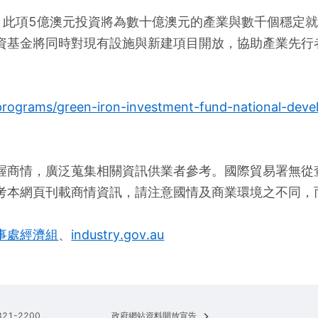
s表示，此項5億澳元投資將為數十億澳元的產業與數千個穩
資基金將同時對現有設施與新建項目開放，協助產業先行
-programs/green-iron-investment-fund-national-dev
握商情，廣泛蒐集相關資訊供業者參考。國際貿易署無從
考本網頁刊載商情資訊，請注意國情及商業環境之不同，
事處經濟組
、
industry.gov.au
321-2200
政府網站資料開放宣告