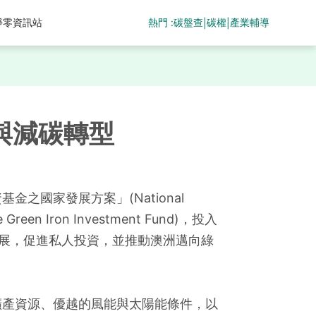
熱門 :
碳盤查
碳權
產業輔導
淨零資訊站
|
|
與減碳轉型
之國家發展方案」(National 
he Green Iron Investment Fund)，投入
發展，促進私人投資，並推動澳洲邁向綠
礦產資源、優越的風能與太陽能條件，以