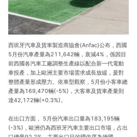
西班牙汽車及貨車製造商協會(Anfac)公布，西國
5月份汽車產量為211,642輛，衰減4%，係因目
前西國各汽車工廠調整生產線以配合新一代電動
車投產，加上歐洲主要市場需求成長放緩，爰對
整體產量形成壓力。依車型觀察，5月份小客車總
產量為169,470輛(-5%)，大客車及貨車產量則
達42,172輛(+0.3%)。
在出口方面， 5月份汽車出口量為183,195輛
(-3%)，歐洲仍為西班牙汽車主要出口市場，占出
口總量92.2%。主要出口目的國依序為德國