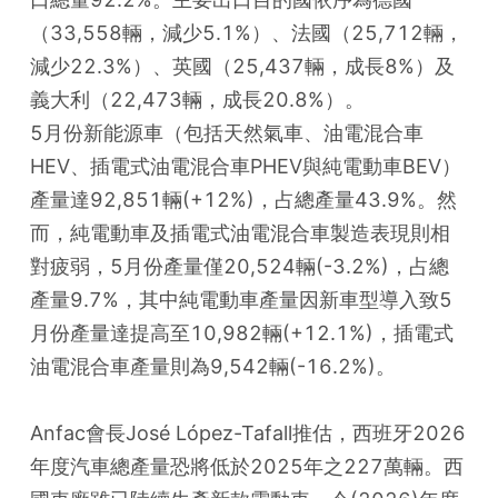
（33,558輛，減少5.1%）、法國（25,712輛，
減少22.3%）、英國（25,437輛，成長8%）及
義大利（22,473輛，成長20.8%）。
5月份新能源車（包括天然氣車、油電混合車
HEV、插電式油電混合車PHEV與純電動車BEV）
產量達92,851輛(+12%)，占總產量43.9%。然
而，純電動車及插電式油電混合車製造表現則相
對疲弱，5月份產量僅20,524輛(-3.2%)，占總
產量9.7%，其中純電動車產量因新車型導入致5
月份產量達提高至10,982輛(+12.1%)，插電式
油電混合車產量則為9,542輛(-16.2%)。
Anfac會長José López-Tafall推估，西班牙2026
年度汽車總產量恐將低於2025年之227萬輛。西